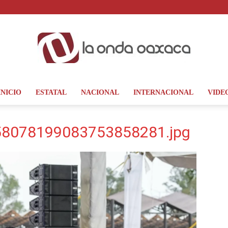
INICIO
ESTATAL
NACIONAL
INTERNACIONAL
VIDE
La
8078199083753858281.jpg
Onda
Oaxaca