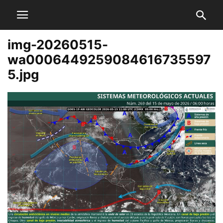
img-20260515-
wa0006449259084616735597
5.jpg