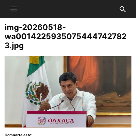
img-20260518-
wa0014225935075444742782
3.jpg
Comparte esto: