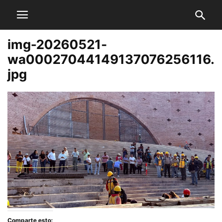
img-20260521-
wa00027044149137076256116.
jpg
Comparte esto: