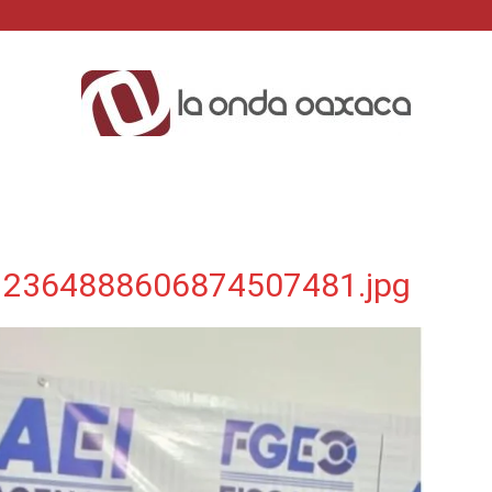
La
2364888606874507481.jpg
Onda
Oaxaca