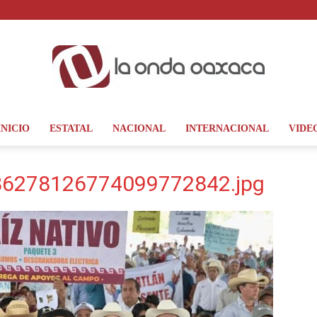
INICIO
ESTATAL
NACIONAL
INTERNACIONAL
VIDE
La
6278126774099772842.jpg
Onda
Oaxaca