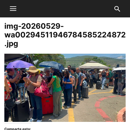
img-20260529-
wa00294511946784585224872
.jpg
Comparte esto: