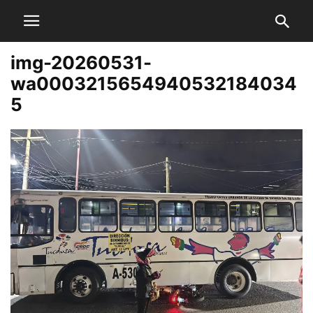
img-20260531-
wa0003215654940532184034
5