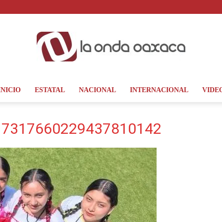
INICIO
ESTATAL
NACIONAL
INTERNACIONAL
VIDE
La
17317660229437810142
Onda
Oaxaca