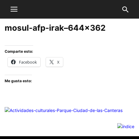
mosul-afp-irak–644×362
Comparte esto:
Facebook
X
Me gusta esto: