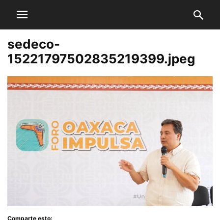
sedeco-
15221797502835219399.jpeg
Comparte esto: