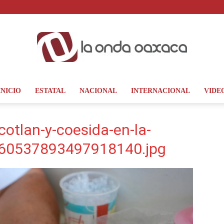
INICIO
ESTATAL
NACIONAL
INTERNACIONAL
VIDE
La
otlan-y-coesida-en-la-
8260537893497918140.jpg
Onda
Oaxaca