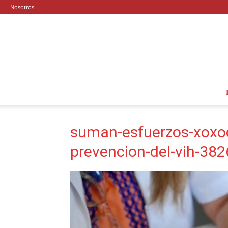
Nosotros
suman-esfuerzos-xoxoc
prevencion-del-vih-3