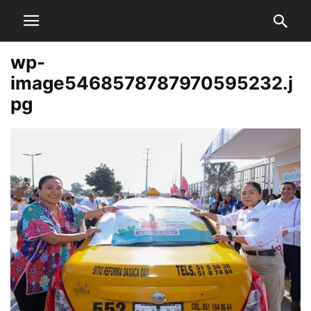
wp-
image5468578787970595232.j
pg