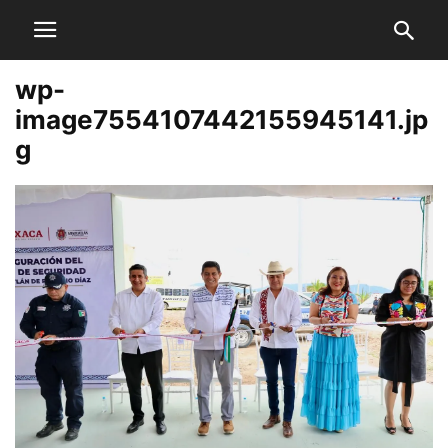
wp-
image7554107442155945141.jp
g