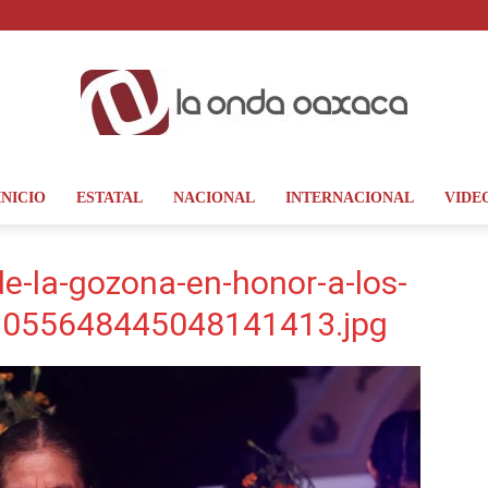
INICIO
ESTATAL
NACIONAL
INTERNACIONAL
VIDE
La
e-la-gozona-en-honor-a-los-
-52055648445048141413.jpg
Onda
Oaxaca