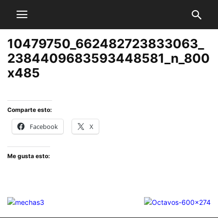
10479750_662482723833063_
2384409683593448581_n_800
x485
Comparte esto:
Facebook
X
Me gusta esto: