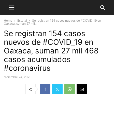
Home
Estatal
Se registran 154 casos nuevos de #COVID_19 en
Oaxaca, suman 27 mil...
Se registran 154 casos
nuevos de #COVID_19 en
Oaxaca, suman 27 mil 468
casos acumulados
#coronavirus
diciembre 24, 2020