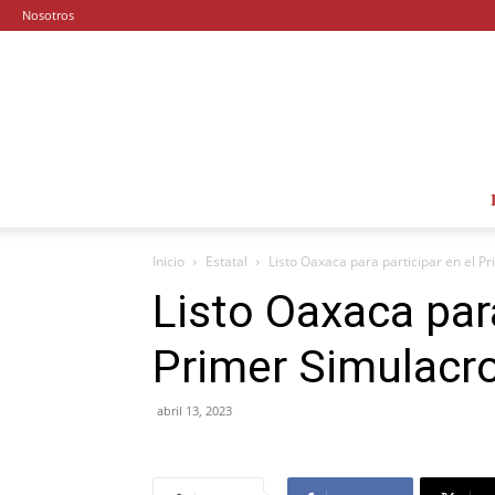
Nosotros
Inicio
Estatal
Listo Oaxaca para participar en el P
Listo Oaxaca para
Primer Simulacr
abril 13, 2023