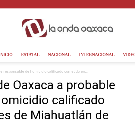
INICIO
ESTATAL
NACIONAL
INTERNACIONAL
VIDE
La
e responsable de homicidio calificado cometido en...
 de Oaxaca a probable
omicidio calificado
Onda
es de Miahuatlán de
Oaxaca