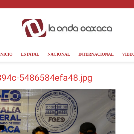
INICIO
ESTATAL
NACIONAL
INTERNACIONAL
VIDE
La
94c-5486584efa48.jpg
Onda
Oaxaca