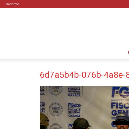
Nosotros
6d7a5b4b-076b-4a8e-8