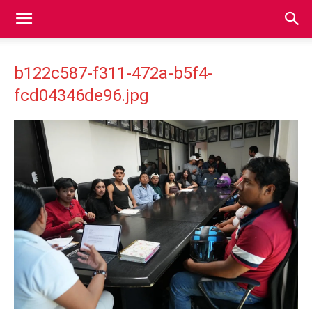
b122c587-f311-472a-b5f4-
fcd04346de96.jpg