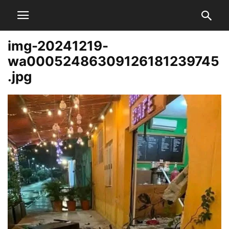
img-20241219-
wa00052486309126181239745
.jpg