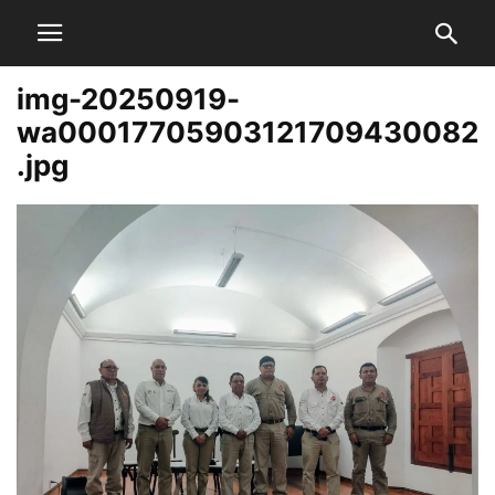
img-20250919-
wa00017705903121709430082
.jpg