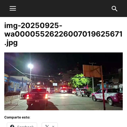
img-20250925-
wa00005526226007019625671
.jpg
Comparte esto: