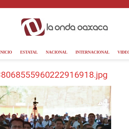
INICIO
ESTATAL
NACIONAL
INTERNACIONAL
VIDE
La
8068555960222916918.jpg
Onda
Oaxaca