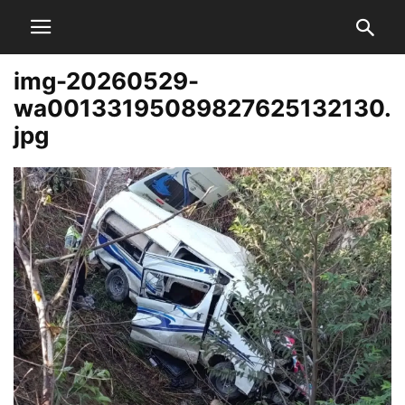
img-20260529-
wa00133195089827625132130.
jpg