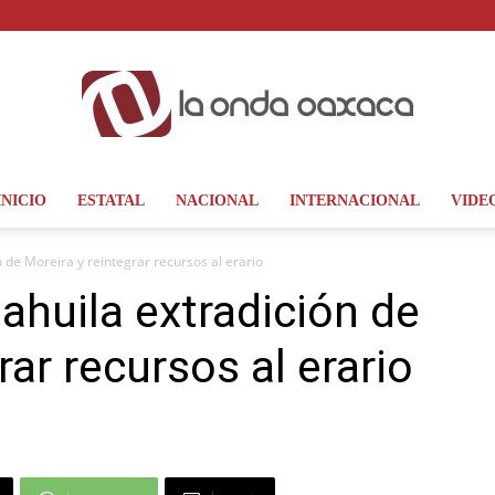
INICIO
ESTATAL
NACIONAL
INTERNACIONAL
VIDE
La
de Moreira y reintegrar recursos al erario
huila extradición de
rar recursos al erario
Onda
Oaxaca