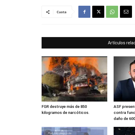
Cuota
Artículos rel
FGR destruye más de 850
ASF present
kilogramos de narcóticos.
contra func
daño de 60