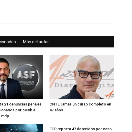
acionados
Más del autor
a 21 denuncias penales
CNTE: jamás un curso completo en
ionarios por posible
47 años
0 mdp
FGR reporta 47 detenidos por caso