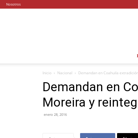
Nosotros
Inicio
Nacional
Demandan en Coahuila extradición 
Demandan en Coa
Moreira y reinteg
enero 28, 2016