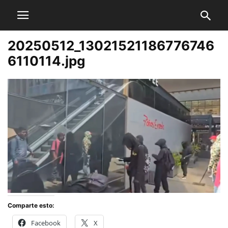
20250512_13021521186776746
6110114.jpg
Comparte esto:
Facebook
X