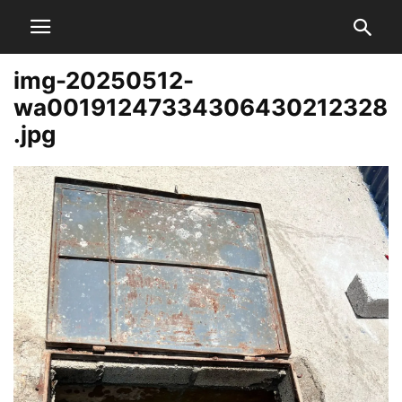
img-20250512-
wa00191247334306430212328
.jpg